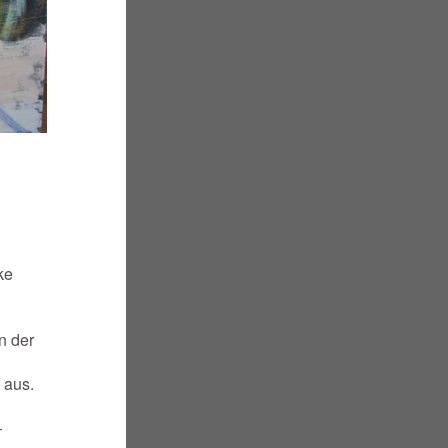
ke
n der
 aus.
–